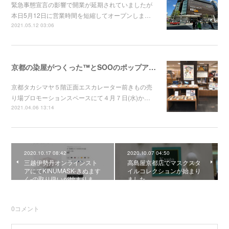
緊急事態宣言の影響で開業が延期されていましたが
本日5月12日に営業時間を短縮してオープンしま…
2021.05.12 03:06
京都の染屋がつくった™とSOOのポップアップが京都タカシマヤで明日からスタートです！！
京都タカシマヤ５階正面エスカレーター前きもの売
り場プロモーションスペースにて４月７日(水)か…
2021.04.06 13:14
2020.10.17 08:42
2020.10.07 04:50
三越伊勢丹オンラインスト
高島屋京都店でマスクスタ
アにてKINUMASK-きぬます
イルコレクションが始まり
く-の取り扱いが始まりま…
ました
0
コメント