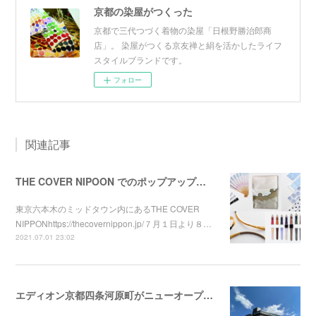
京都の染屋がつくった
京都で三代つづく着物の染屋「日根野勝治郎商
店」。 染屋がつくる京友禅と絹を活かしたライフ
スタイルブランドです。
フォロー
関連記事
THE COVER NIPOON でのポップアップが始まりました！！
東京六本木のミッドタウン内にあるTHE COVER
NIPPONhttps://thecovernippon.jp/７月１日より８…
2021.07.01 23:02
エディオン京都四条河原町がニューオープンしました！！