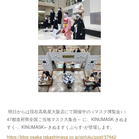
明日からは現在高島屋大阪店にて開催中の <マスク博覧会>～
47都道府県全国ご当地マスク大集合～ に、KINUMASK-きぬま
すく-、KINUMASK+-きぬますくぷらす-が登場します。
https://blog-osaka.takashimaya.co.jp/gofuku/post/37942