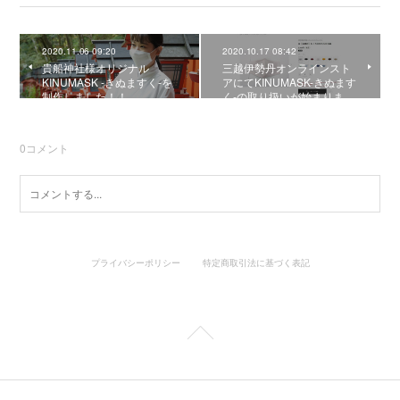
2020.11.06 09:20
2020.10.17 08:42
貴船神社様オリジナル
三越伊勢丹オンラインスト
KINUMASK -きぬますく-を
アにてKINUMASK-きぬます
制作しました！！
く-の取り扱いが始まりま…
0
コメント
プライバシーポリシー
特定商取引法に基づく表記