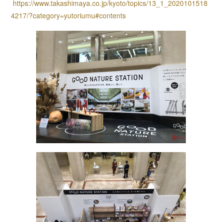
https://www.takashimaya.co.jp/kyoto/topics/13_1_2020101518
4217/?category=yutoriumu#contents