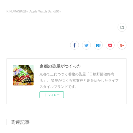
KINUMASK
(
29
)
Apple Watch Band
(
50
)
京都の染屋がつくった
京都で三代つづく着物の染屋「日根野勝治郎商
店」。 染屋がつくる京友禅と絹を活かしたライフ
スタイルブランドです。
フォロー
関連記事