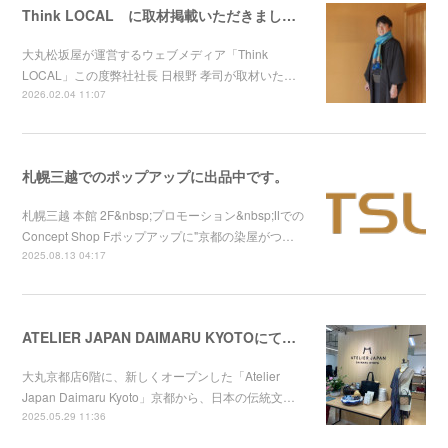
Think LOCAL に取材掲載いただきました！
大丸松坂屋が運営するウェブメディア「Think
LOCAL」この度弊社社長 日根野 孝司が取材いた…
2026.02.04 11:07
札幌三越でのポップアップに出品中です。
札幌三越 本館 2F&nbsp;プロモーション&nbsp;Ⅱでの
Concept Shop Fポップアップに"京都の染屋がつ…
2025.08.13 04:17
ATELIER JAPAN DAIMARU KYOTOにてChameleon Band for Apple Watchの取り扱いが始まりまました。
大丸京都店6階に、新しくオープンした「Atelier
Japan Daimaru Kyoto」京都から、日本の伝統文…
2025.05.29 11:36