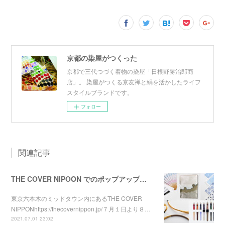
京都の染屋がつくった
京都で三代つづく着物の染屋「日根野勝治郎商
店」。 染屋がつくる京友禅と絹を活かしたライフ
スタイルブランドです。
フォロー
関連記事
THE COVER NIPOON でのポップアップが始まりました！！
東京六本木のミッドタウン内にあるTHE COVER
NIPPONhttps://thecovernippon.jp/７月１日より８…
2021.07.01 23:02