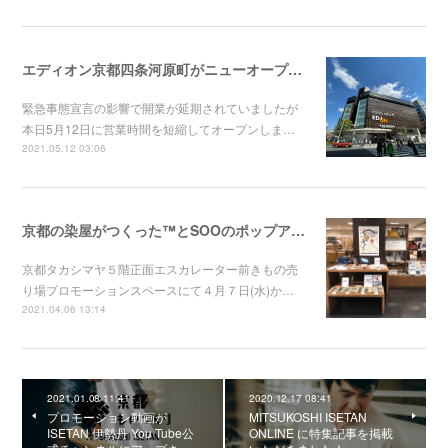
エディオン京都四条河原町がニューオープンしました！！
緊急事態宣言の影響で開業が延期されていましたが
本日5月12日に営業時間を短縮してオープンしま…
2021.05.12 03:06
京都の染屋がつくった™とSOOのポップアップが京都タカシマヤで明日からスタートです！！
京都タカシマヤ５階正面エスカレーター前きもの売
り場プロモーションスペースにて４月７日(水)か…
2021.04.06 13:14
2021.01.08 11:41
2020.12.17 08:41
プロモーション動画が
MITSUKOSHI ISETAN
ISETAN 伊勢丹 You Tube公
ONLINE に特集記事を掲載