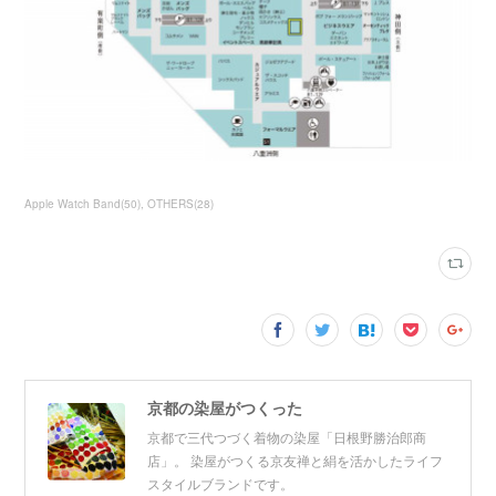
Apple Watch Band
(
50
)
OTHERS
(
28
)
京都の染屋がつくった
京都で三代つづく着物の染屋「日根野勝治郎商
店」。 染屋がつくる京友禅と絹を活かしたライフ
スタイルブランドです。