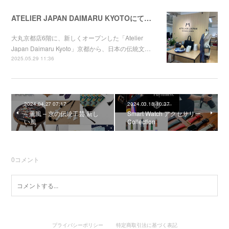
ATELIER JAPAN DAIMARU KYOTOにてChameleon Band for Apple Watchの取り扱いが始まりまました。
大丸京都店6階に、新しくオープンした「Atelier
Japan Daimaru Kyoto」京都から、日本の伝統文…
2025.05.29 11:36
2024.04.27 07:17
2024.03.18 10:37
– 薫風 – 京の伝統工芸 新し
Smart Watch アクセサリー
い風
Collection
0
コメント
プライバシーポリシー
特定商取引法に基づく表記