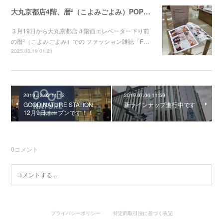
大丸京都店4階、暦²（こよみごよみ）POP UPに"京都の染屋がつくった™"出展します。
３月19日から大丸京都店４階西エレベーター下り前
の暦²（こよみごよみ）での ファッション雑誌「F…
2025.03.19 01:21
2019.12.02 11:12
2019.07.06 11:59
GOOD NATURE STATION
新ラインナップ進行中です
12月9日オープンです！！
0
コメント
プライバシーポリシー
特定商取引法に基づく表記