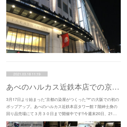
2021.03.18 11:19
あべのハルカス近鉄本店での京都の染屋がつくった™のポップアップが始まりました！！
3月17日より始まった”京都の染屋がつくった™”の大阪での初の
ポップアップ。あべのハルカス近鉄本店タワー館７階紳士身の
回り品売場にて３月３０日まで開催中です!!今週末20日、21…