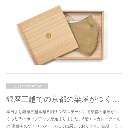
2021.03.03 01:59
銀座三越での京都の染屋がつくった™のポップアップが始まりました！！
本日より銀座三越本館５階GINZAステージにて京都の染屋がつ
くった™のポップアップが始まりました。5階エスカレーター前
の”京都ものづくり”スペースにて出展しております。会期：【…