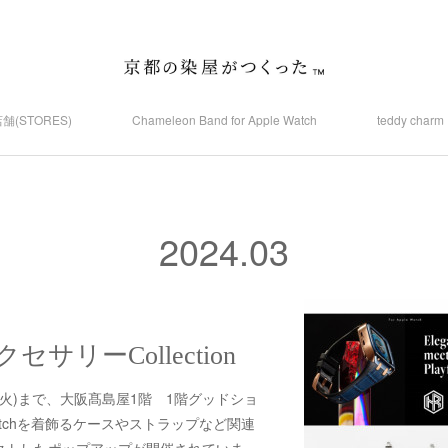
舗(STORES)
Chameleon Band for Apple Watch
teddy ch
2024
.
03
 アクセサリーCollection
6日(火)まで、大阪髙島屋1階 1階グッドショ
Watchを着飾るケースやストラップなど関連