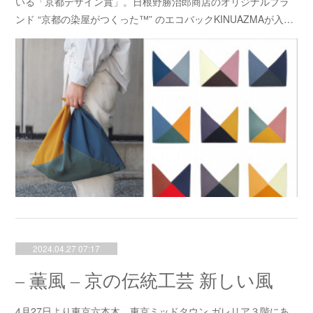
いる「京都デザイン賞」。日根野勝治郎商店のオリジナルブラ
ンド “京都の染屋がつくった™” のエコバックKINUAZMAが入…
2024.04.27 07:17
– 薫風 – 京の伝統工芸 新しい風
4月27日より東京六本木、東京ミッドタウン ガレリア３階にあ