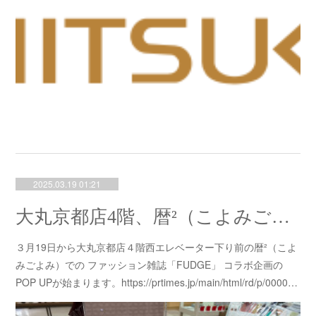
2025.03.19 01:21
大丸京都店4階、暦²（こよみごよみ）POP UPに"京都の染屋がつくった™"出展します。
３月19日から大丸京都店４階西エレベーター下り前の暦²（こよ
みごよみ）での ファッション雑誌「FUDGE」 コラボ企画の
POP UPが始まります。https://prtimes.jp/main/html/rd/p/0000…