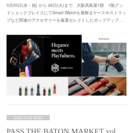
3月20日(水・祝) から 26日(火)まで、大阪髙島屋1階 1階グッ
ドショックプレイスにてSmart Watchを着飾るケースやストラッ
プなど関連のアクセサリーを厳選セレクトしたポップアップ…
2023.12.02 09:33
PASS THE BATON MARKET vol.14に日根野勝治郎商店が出展します。