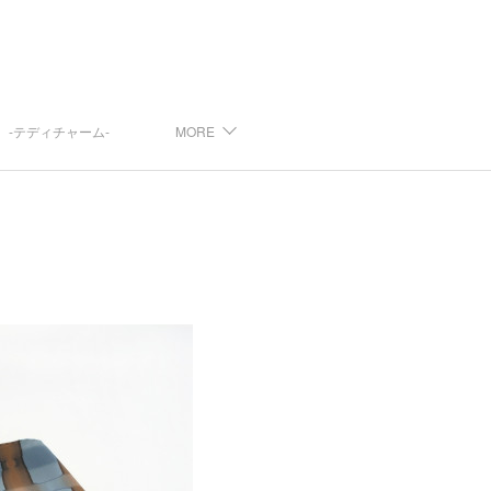
arm -テディチャーム-
MORE