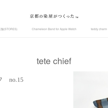
舗(STORES)
Chameleon Band for Apple Watch
teddy ch
tete chief
no.15