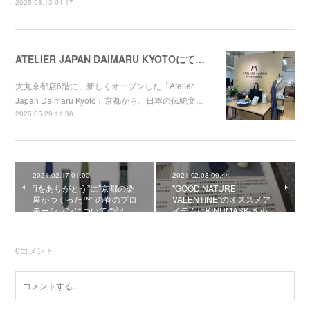
2025.08.13 04:17
ATELIER JAPAN DAIMARU KYOTOにてChameleon Band for Apple Watchの取り扱いが始まりまました。
大丸京都店6階に、新しくオープンした「Atelier
Japan Daimaru Kyoto」京都から、日本の伝統文…
2025.05.29 11:36
2021.02.17 01:00
2021.02.03 09:44
”iをありがとう”に”京都の染
"GOOD NATURE
屋がつくった™” の春のプロ
VALENTINE"のオススメア
モーションについての記…
イテムにKINUMASK-きぬ…
0
コメント