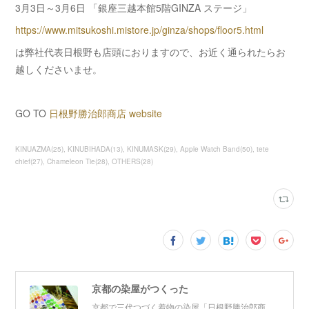
3月3日～3月6日 「銀座三越本館5階GINZA ステージ」
https://www.mitsukoshi.mistore.jp/ginza/shops/floor5.html
は弊社代表日根野も店頭におりますので、お近く通られたらお
越しくださいませ。
GO TO
日根野勝治郎商店 website
KINUAZMA
(
25
)
KINUBIHADA
(
13
)
KINUMASK
(
29
)
Apple Watch Band
(
50
)
tete
chief
(
27
)
Chameleon Tie
(
28
)
OTHERS
(
28
)
京都の染屋がつくった
京都で三代つづく着物の染屋「日根野勝治郎商