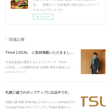
店」。 染屋がつくる京友禅と絹を活かしたライフ
スタイルブランドです。
フォロー
関連記事
Think LOCAL に取材掲載いただきました！
大丸松坂屋が運営するウェブメディア「Think
LOCAL」この度弊社社長 日根野 孝司が取材いた…
2026.02.04 11:07
札幌三越でのポップアップに出品中です。
札幌三越 本館 2F&nbsp;プロモーション&nbsp;Ⅱでの
Concept Shop Fポップアップに"京都の染屋がつ…