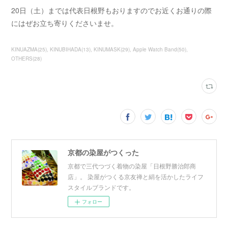
20日（土）までは代表日根野もおりますのでお近くお通りの際
にはぜお立ち寄りくださいませ。
KINUAZMA
(
25
)
KINUBIHADA
(
13
)
KINUMASK
(
29
)
Apple Watch Band
(
50
)
OTHERS
(
28
)
京都の染屋がつくった
京都で三代つづく着物の染屋「日根野勝治郎商
店」。 染屋がつくる京友禅と絹を活かしたライフ
スタイルブランドです。
フォロー