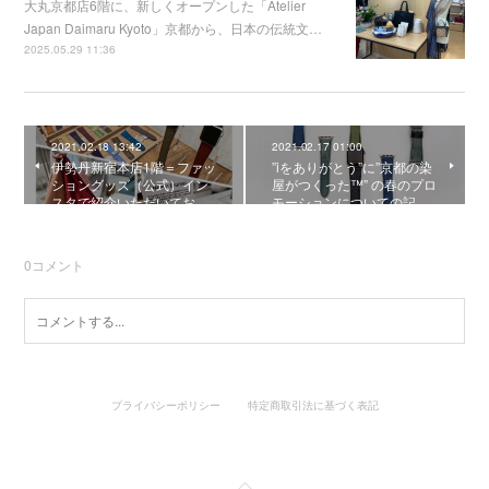
大丸京都店6階に、新しくオープンした「Atelier
Japan Daimaru Kyoto」京都から、日本の伝統文…
2025.05.29 11:36
2021.02.18 13:42
2021.02.17 01:00
伊勢丹新宿本店1階＝ファッ
”iをありがとう”に”京都の染
ショングッズ（公式）イン
屋がつくった™” の春のプロ
スタで紹介いただいてお…
モーションについての記…
0
コメント
プライバシーポリシー
特定商取引法に基づく表記