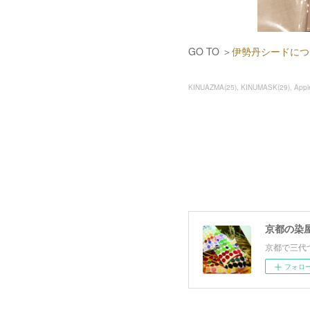
GO TO ＞
伊勢丹シードにつ
KINUAZMA
(
25
)
KINUMASK
(
29
)
Appl
京都の染
京都で三代
フォロ