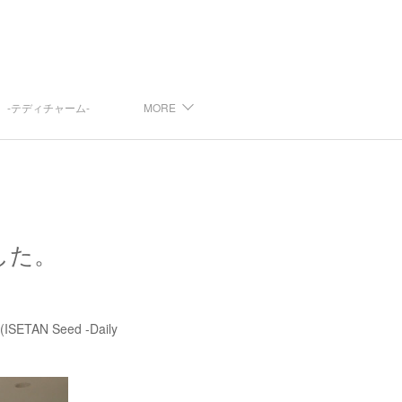
arm -テディチャーム-
MORE
した。
 Seed -Daily