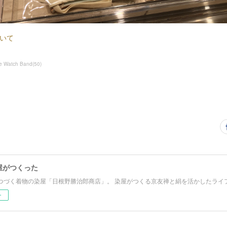
いて
e Watch Band
(
50
)
屋がつくった
つづく着物の染屋「日根野勝治郎商店」。 染屋がつくる京友禅と絹を活かしたライ
ー