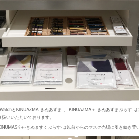
 Apple WatchとKINUAZMA-きぬあずま-、 KINUAZMA＋-きぬあずま
り扱いいただいております。
-と KINUMASK＋-きぬますくぷらす-は以前からのマスク売場に引き続