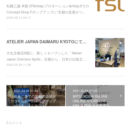
札幌三越 本館 2F&nbsp;プロモーション&nbsp;Ⅱでの
Concept Shop Fポップアップに"京都の染屋がつ…
2025.08.13 04:17
ATELIER JAPAN DAIMARU KYOTOにてChameleon Band for Apple Watchの取り扱いが始まりまました。
大丸京都店6階に、新しくオープンした「Atelier
Japan Daimaru Kyoto」京都から、日本の伝統文…
2025.05.29 11:36
2021.03.03 01:59
2021.02.25 07:25
銀座三越での京都の染屋が
MITSUKOSHI ISETAN
つくった™のポップアップ
ONLINE STOREにて
が始まりました！！
KINUAZMA-きぬあずま-…
0
コメント