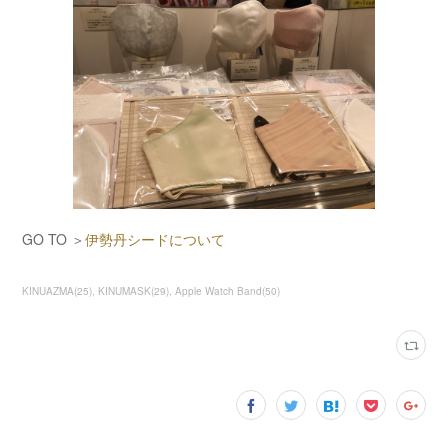
GO TO ＞
伊勢丹シードについて
KINUAZMA
(
25
)
KINUMASK
(
29
)
Apple Watch Band
(
50
)