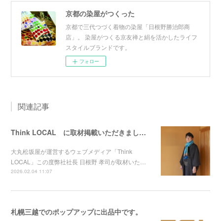
京都の染屋がつくった
京都で三代つづく着物の染屋「日根野勝治郎商
店」。 染屋がつくる京友禅と絹を活かしたライフ
スタイルブランドです。
フォロー
関連記事
Think LOCAL に取材掲載いただきました！
大丸松坂屋が運営するウェブメディア「Think
LOCAL」この度弊社社長 日根野 孝司が取材いた…
2026.02.04 11:07
札幌三越でのポップアップに出品中です。