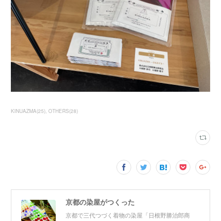
KINUAZMA
(
25
)
OTHERS
(
28
)
京都の染屋がつくった
京都で三代つづく着物の染屋「日根野勝治郎商