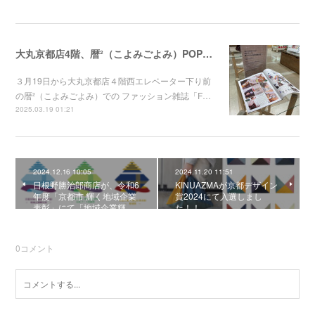
大丸京都店4階、暦²（こよみごよみ）POP UPに"京都の染屋がつくった™"出展します。
３月19日から大丸京都店４階西エレベーター下り前
の暦²（こよみごよみ）での ファッション雑誌「F…
2025.03.19 01:21
2024.12.16 10:05
2024.11.20 11:51
日根野勝治郎商店が、令和6
KINUAZMAが京都デザイン
年度「京都市 輝く地域企業
賞2024にて入選しまし
表彰」にて「地域企業輝…
た！！
0
コメント