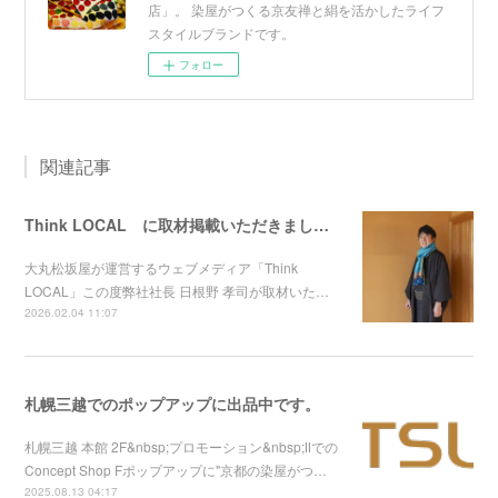
店」。 染屋がつくる京友禅と絹を活かしたライフ
スタイルブランドです。
フォロー
関連記事
Think LOCAL に取材掲載いただきました！
大丸松坂屋が運営するウェブメディア「Think
LOCAL」この度弊社社長 日根野 孝司が取材いた…
2026.02.04 11:07
札幌三越でのポップアップに出品中です。
札幌三越 本館 2F&nbsp;プロモーション&nbsp;Ⅱでの
Concept Shop Fポップアップに"京都の染屋がつ…
2025.08.13 04:17