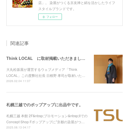
店」。 染屋がつくる京友禅と絹を活かしたライフ
スタイルブランドです。
フォロー
関連記事
Think LOCAL に取材掲載いただきました！
大丸松坂屋が運営するウェブメディア「Think
LOCAL」この度弊社社長 日根野 孝司が取材いた…
2026.02.04 11:07
札幌三越でのポップアップに出品中です。
札幌三越 本館 2F&nbsp;プロモーション&nbsp;Ⅱでの
Concept Shop Fポップアップに"京都の染屋がつ…
2025.08.13 04:17