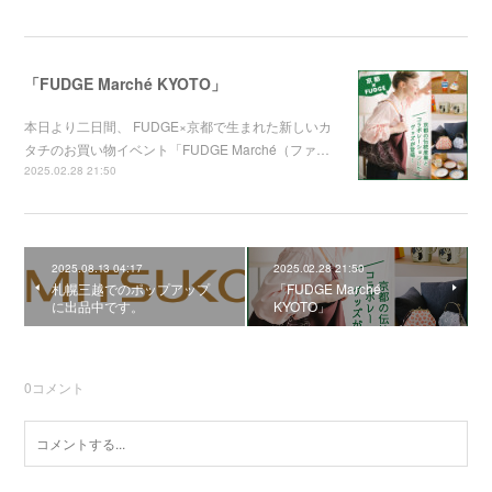
「FUDGE Marché KYOTO」
本日より二日間、 FUDGE×京都で生まれた新しいカ
タチのお買い物イベント「FUDGE Marché（ファ…
2025.02.28 21:50
2025.08.13 04:17
2025.02.28 21:50
札幌三越でのポップアップ
「FUDGE Marché
に出品中です。
KYOTO」
0
コメント