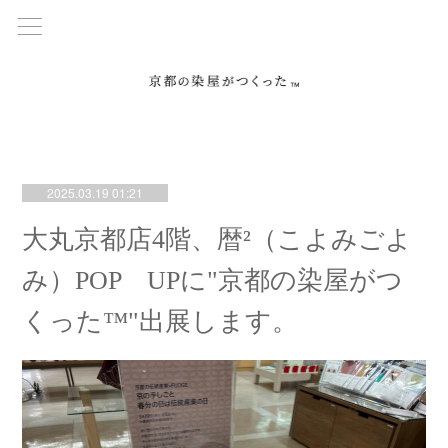
2025.03.19 01:21
大丸京都店4階、暦²（こよみごよ
み）POP UPに"京都の染屋がつ
くった™"出展します。