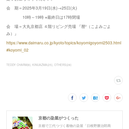
会 期＝2025年3月19日(水)→25日(火)
10時～19時 ※最終日は17時閉場
会 場＝大丸京都店 ４階リビング売場 『暦²（こよみごよ
み）』
https://www.daimaru.co.jp/kyoto/topics/koyomigoyomi2503.html
#koyomi_02
TEDDY CHARM
(
8
)
KINUAZMA
(
25
)
OTHERS
(
28
)
京都の染屋がつくった
京都で三代つづく着物の染屋「日根野勝治郎商