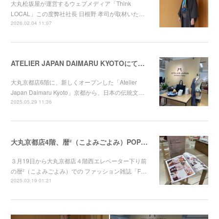
大丸松坂屋が運営するウェブメディア「Think
LOCAL」この度弊社社長 日根野 孝司が取材いた…
2026.02.04 11:07
ATELIER JAPAN DAIMARU KYOTOにてChameleon Band for Apple Watchの取り扱いが始まりまました。
大丸京都店6階に、新しくオープンした「Atelier
Japan Daimaru Kyoto」京都から、日本の伝統文…
2025.05.29 11:36
大丸京都店4階、暦²（こよみごよみ）POP UPに"京都の染屋がつくった™"出展します。
３月19日から大丸京都店４階西エレベーター下り前
の暦²（こよみごよみ）での ファッション雑誌「F…
2025.03.19 01:21