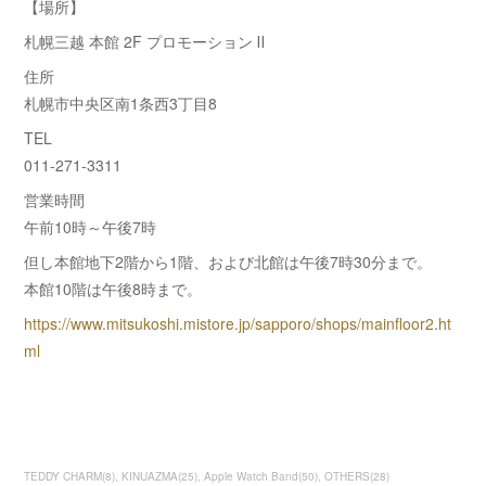
【場所】
札幌三越 本館 2F プロモーション Ⅱ
住所
札幌市中央区南1条西3丁目8
TEL
011-271-3311
営業時間
午前10時～午後7時
但し本館地下2階から1階、および北館は午後7時30分まで。
本館10階は午後8時まで。
https://www.mitsukoshi.mistore.jp/sapporo/shops/mainfloor2.ht
ml
TEDDY CHARM
(
8
)
KINUAZMA
(
25
)
Apple Watch Band
(
50
)
OTHERS
(
28
)