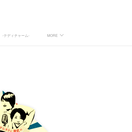
arm -テディチャーム-
MORE