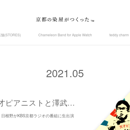
舗(STORES)
Chameleon Band for Apple Watch
teddy ch
2021
.
05
「ま〜ぶる!天才ピアニストと澤武のせやけどアレやね パート2」に出演します！！
表 日根野がKBS京都ラジオの番組に生出演