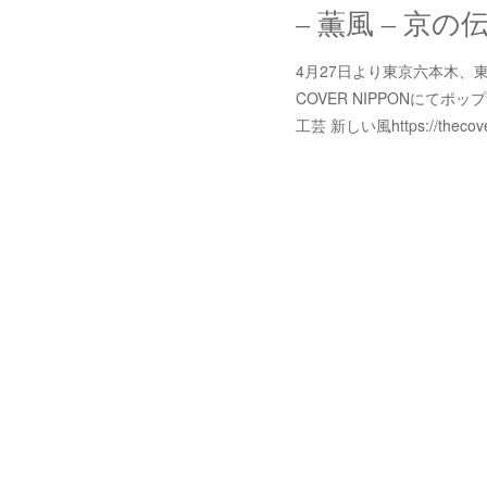
– 薫風 – 京
4月27日より東京六本木、
COVER NIPPONにてポ
工芸 新しい風https://thecove