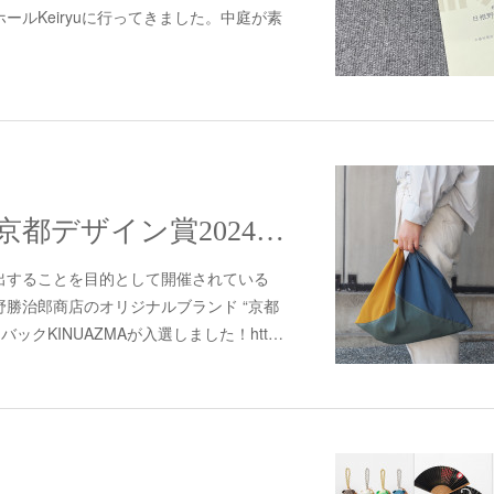
ールKeiryuに行ってきました。中庭が素
。
KINUAZMAが京都デザイン賞2024にて入選しました！！
出することを目的として開催されている
勝治郎商店のオリジナルブランド “京都
ックKINUAZMAが入選しました！htt…