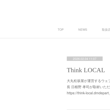
TOP
NEWS
取扱店
2026.02.04 11:07
大丸松坂屋が運営するウェブメ
長 日根野 孝司が取材いた
https://think-local.dmde