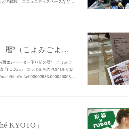
などの体験、コニュニティスペースなど…
大丸京都店4階、暦²（こよみごよみ）POP UPに"京都の染屋がつくった™"出展します。
階西エレベーター下り前の暦²（こよみご
「FUDGE」 コラボ企画のPOP UPが始
main/html/rd/p/000002933.000025003.…
ché KYOTO」