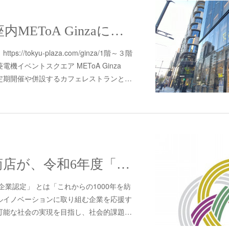
東急プラザ銀座内METoA Ginzaにて京都の染屋がつくった™製品の取り扱いが始まりました。
//tokyu-plaza.com/ginza/1階～３階
機イベントスクエア METoA Ginza
定期開催や併設するカフェレストランと…
日根野勝治郎商店が、令和6年度「これからの１０００年 を紡ぐ企業 」に認定されました！
企業認定」 とは「これからの1000年を紡
ルイノベーションに取り組む企業を応援す
可能な社会の実現を目指し、社会的課題…