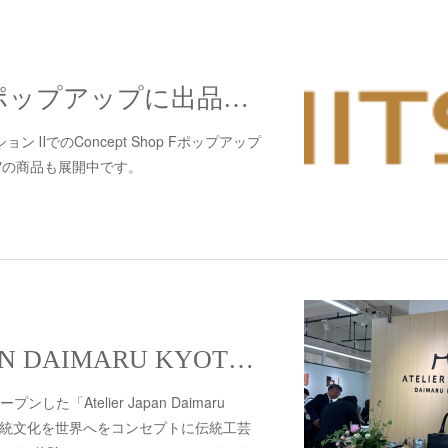
札幌三越でのポップアップに出品中です。
ョン ⅡでのConcept Shop Fポップアップ
"の商品も展開中です。
ATELIER JAPAN DAIMARU KYOTOにてChameleon Band for Apple Watchの取り扱いが始まりまました。
た「Atelier Japan Daimaru
の伝統文化を世界へをコンセプトに伝統工芸