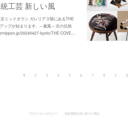
の伝統工芸 新しい風
東京ミッドタウン ガレリア３階にあるTHE
ップアップが始まります。– 薫風 – 京の伝統
rnippon.jp/20240427-kyoto/THE COVE…
1
2
3
4
5
6
7
8
プライバシーポリシー
特定商取引法に基づく表記