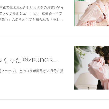
E×京都で生まれた新しいカタチのお買い物イ
é（ファッジマルシェ）」 が、 京都を一望で
夕暮れ」の名所としても知られる『浄土…
京都の染屋がつくった™×FUDGEコラボ
E(ファッジ)」とのコラボ商品が３月号に掲