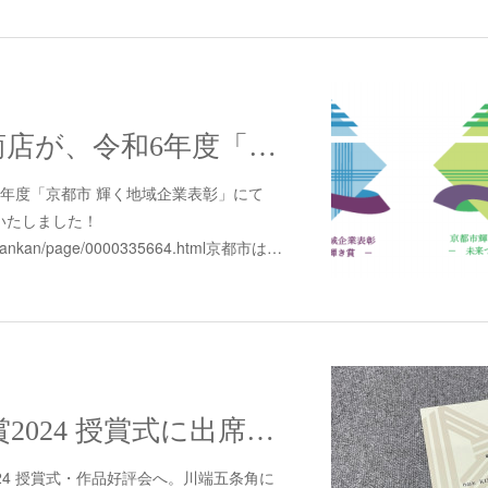
日根野勝治郎商店が、令和6年度「京都市 輝く地域企業表彰」にて「地域企業輝き賞」を受賞いたしました！
年度「京都市 輝く地域企業表彰」にて
いたしました！
g.jp/sankan/page/0000335664.html京都市は…
京都デザイン賞2024 授賞式に出席しました。
24 授賞式・作品好評会へ。川端五条角に