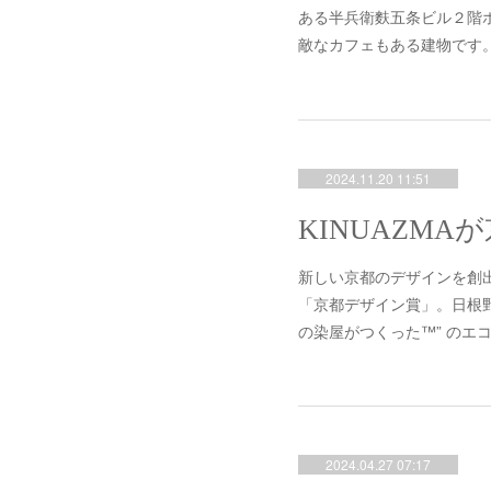
ある半兵衛麩五条ビル２階ホ
敵なカフェもある建物です
2024.11.20 11:51
新しい京都のデザインを創
「京都デザイン賞」。日根野
の染屋がつくった™” のエコバ
2024.04.27 07:17